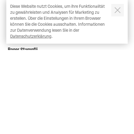
Integratoren, Anlagenherstellern und Zubehörlieferanten
Diese Website nutzt Cookies, um ihre Funktionalität
zusammen.
zu gewährleisten und Analysen für Marketing zu
ZUR NEWS
erstellen. Über die Einstellungen in Ihrem Browser
können Sie die Cookies ausschalten. Informationen
zur Datenverwendung lesen Sie in der
Datenschutzerklärung
.
PERSONEN
Roger Stampfli
Leitung Anwendungstechnik
Geschäftsleitung
Telefon +41 (0)62 511 90 30
rs@tampondruck-service.ch
Bettina Müller
Leitung AVOR und Einkauf
Mitglied der Geschäftsleitung
Telefon +41 (0)62 511 90 30
bm@tampondruck-service.ch