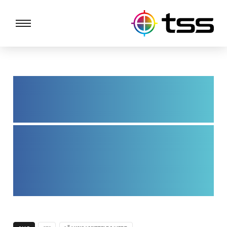
Ein- oder
Zweikomponentenfarben
Ein- und Zwei-Komponenten-Farben sind
adaptiv je nach Anforderung, mit Härter oder
ohne. Keine Kompromisse bei der Qualität.
Wir beiten eine grosse Farbauswahl für Sieb-
und Tampondruck.