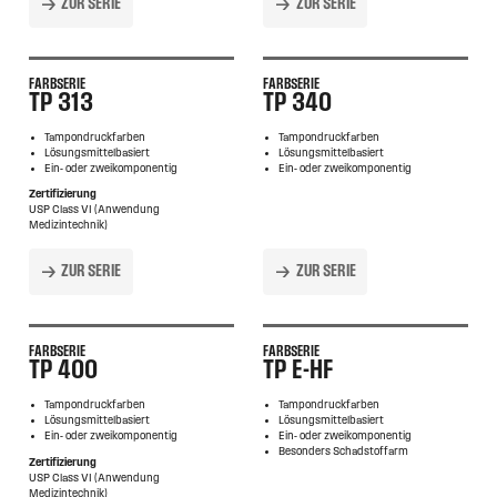
ZUR SERIE
ZUR SERIE
FARBSERIE
FARBSERIE
TP 313
TP 340
Tampondruckfarben
Tampondruckfarben
Lösungsmittelbasiert
Lösungsmittelbasiert
Ein- oder zweikomponentig
Ein- oder zweikomponentig
Zertifizierung
USP Class VI (Anwendung
Medizintechnik)
ZUR SERIE
ZUR SERIE
FARBSERIE
FARBSERIE
TP 400
TP E-HF
Tampondruckfarben
Tampondruckfarben
Lösungsmittelbasiert
Lösungsmittelbasiert
Ein- oder zweikomponentig
Ein- oder zweikomponentig
Besonders Schadstoffarm
Zertifizierung
USP Class VI (Anwendung
Medizintechnik)