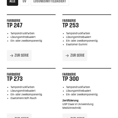
ALLE
UV
LÖSUNGSMITTELBASIERT
FARBSERIE
FARBSERIE
TP 247
TP 253
Tampondruckfarben
Tampondruckfarben
Lösungsmittelbasiert
Lösungsmittelbasiert
Ein- oder zweikomponentig
Ein- oder zweikomponentig
Elastomer Gummi
ZUR SERIE
ZUR SERIE
FARBSERIE
FARBSERIE
TP 273
TP 300
Tampondruckfarben
Tampondruckfarben
Lösungsmittelbasiert
Lösungsmittelbasiert
Ein- oder zweikomponentig
Ein- oder zweikomponentig
Elastomere Soft-Touch
Zertifizierung
USP Class VI (Anwendung
Medizintechnik)