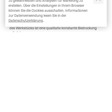
zu gewährleisten und Analysen für Marketing zu
erstellen. Über die Einstellungen in Ihrem Browser
können Sie die Cookies ausschalten. Informationen
Werkstückaufnahmen
zur Datenverwendung lesen Sie in der
Datenschutzerklärung
.
Nur mit einer detailierter und präzsiser Aufspannvorrichtung
des Werkstücks ist eine qualitativ konstante Bedruckung
möglich.
MEHR